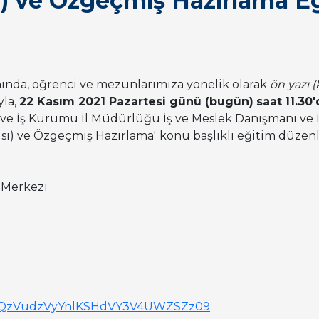
ı) ve Özgeçmiş Hazırlama Eğ
ında, öğrenci ve mezunlarımıza yönelik olarak
ön yazı 
la,
22 Kasım 2021 Pazartesi günü (bugün)
saat
11.30
 ve İş Kurumu İl Müdürlüğü İş ve Meslek Danışmanı ve
ısı) ve Özgeçmiş Hazırlama'
konu başlıklı eğitim düzen
 Merkezi
VE2QzVudzVyYnlKSHdVY3V4UWZSZz09