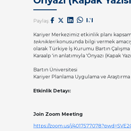
Önyazı (Kapak Yazıs
Paylaş:
Kariyer Merkezimiz etkinlik planı kapsam
teknikleri
konusunda bilgi vermek amacıy
olarak Türkiye İş Kurumu Bartın Çalışma
Karaalp 'in anlatımıyla '
Önyazı (Kapak Yaz
Bartın Üniversitesi
Kariyer Planlama Uygulama ve Araştırma
Etkinlik Detayı:
Join Zoom Meeting
https://zoom.us/j/4017577078?pwd=S