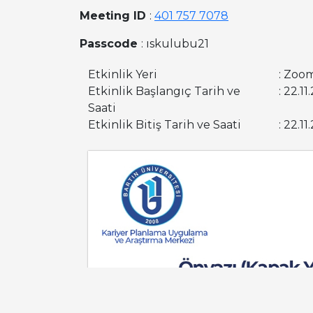
Meeting ID
:
401 757 7078
Passcode
: ıskulubu21
Etkinlik Yeri
: Zoo
Etkinlik Başlangıç Tarih ve
: 22.11
Saati
Etkinlik Bitiş Tarih ve Saati
: 22.1