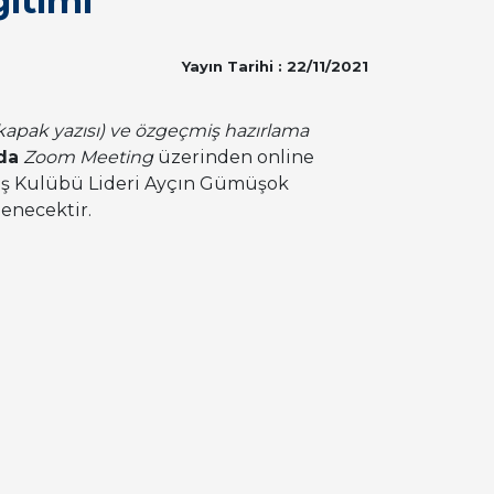
itimi
Yayın Tarihi : 22/11/2021
(kapak yazısı) ve özgeçmiş hazırlama
'da
Zoom Meeting
üzerinden online
 İş Kulübü Lideri Ayçın Gümüşok
lenecektir.