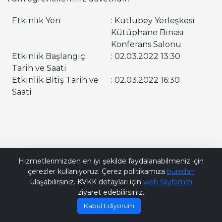
Etkinlik Yeri
: Kutlubey Yerleşkesi
Kütüphane Binası
Konferans Salonu
Etkinlik Başlangıç
: 02.03.2022 13:30
Tarih ve Saati
Etkinlik Bitiş Tarih ve
: 02.03.2022 16:30
Saati
Bana Soru Sor | Ask Me
Hizmetlerimizden en iyi şekilde faydalanabilmeniz için
çerezler kullanıyoruz. Çerez politikamıza
buradan
ulaşabilirsiniz. KVKK detayları için
web sayfamızı
ziyaret edebilirsiniz.
Kabul Ediyorum